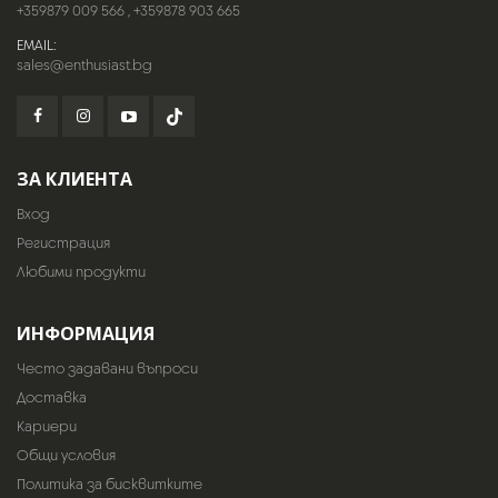
+359879 009 566
,
+359878 903 665
EMAIL:
sales@enthusiast.bg
ЗА КЛИЕНТА
Вход
Регистрация
Любими продукти
ИНФОРМАЦИЯ
Често задавани въпроси
Доставка
Кариери
Общи условия
Политика за бисквитките