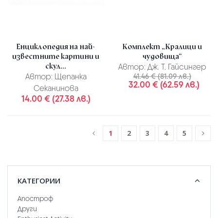
Енциклопедия на най-
Комплект „Кралици и
известните картини и
чудовища“
скул...
Автор:
Дж. Т. Гайсингер
Автор:
Щепанка
41.46 € (81.09 лв.)
32.00 € (62.59 лв.)
Секанинова
14.00 € (27.38 лв.)
1
2
3
4
5
КАТЕГОРИИ
Апостроф
Други