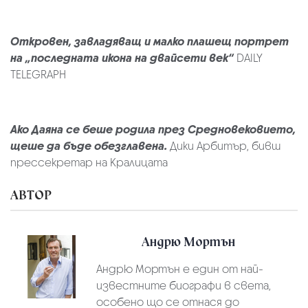
Откровен, завладяващ и малко плашещ портрет
на „последната икона на двайсети век“
DAILY
TELEGRAPH
Ако Даяна се беше родила през Средновековието,
щеше да бъде обезглавена.
Дики Арбитър, бивш
прессекретар на Кралицата
АВТОР
Андрю Мортън
Андрю Мортън е един от най-
известните биографи в света,
особено що се отнася до