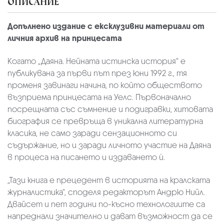
ОПИСАНИЕ
Допълнено издание с ексклузивни материали от
личния архив на принцесата
Когато „Даяна. Нейната истинска история“ е
публикувана за първи път през юни 1992 г., тя
променя завинаги начина, по който обществото
възприема принцесата на Уелс. Първоначално
посрещната със съмнение и подигравки, хитовата
биография се превръща в уникална литературна
класика, не само заради сензационното си
съдържание, но и заради личното участие на Даяна
в процеса на писането и издаването ѝ.
„Тази книга е прецедент в историята на кралската
журналистика“, споделя редакторът Андрю Нийл.
Двайсет и пет години по-късно технологиите са
напреднали значително и дават възможност да се