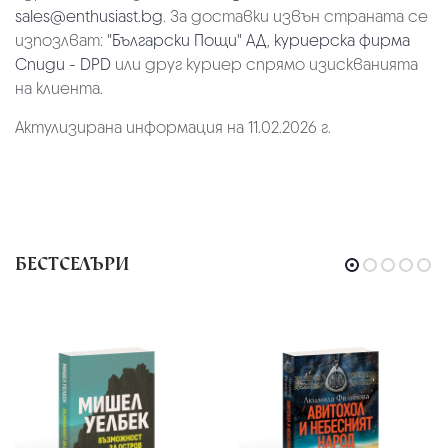
sales@enthusiast.bg
. За доставки извън страната се
изпозлват:
"Български Пощи" АД
,
куриерска фирма
Спиди - DPD
или друг куриер спрямо изискванията
на клиента.
Актулизирана информация на 11.02.2026 г.
БЕСТСЕЛЪРИ