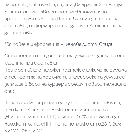
на грешки, enthusiast.bg използва адаптивен модул,
който при направена поръчка автоматично
предоставя избор на Потребителя за начина на
доставка, информирайки го за съответната цена
за доставка.
*За повече информация –
ценова листа „Спиди“
Стойността на куриерската услуга се заплаща от
клиента при доставка.
При доставка с наложен платеж, дължимата сума за
стойността на поръчката и куриерската услуга се
заплаща в брой на куриера срещу товарителница с
опис.
Цената за куриерската услуга е ориентировъчна,
тъй като в нея не е включена комисионната
„Наложен платеж/ППП“, която е 0.7% от сумата за
Наложен платеж/ППП, но не по-малко от 0.26 € без
ДДС/ 0.31€ с ДДС.