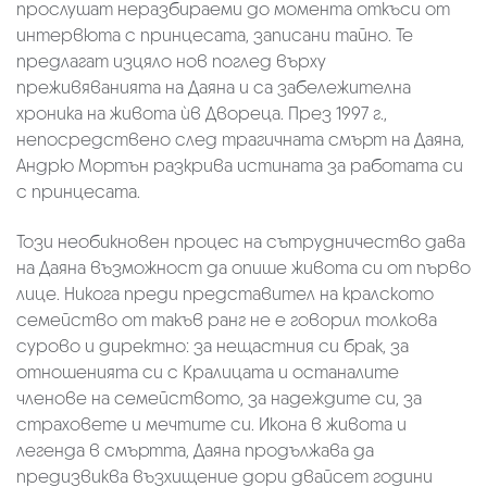
прослушат неразбираеми до момента откъси от
интервюта с принцесата, записани тайно. Те
предлагат изцяло нов поглед върху
преживяванията на Даяна и са забележителна
хроника на живота ѝв Двореца. През 1997 г.,
непосредствено след трагичната смърт на Даяна,
Андрю Мортън разкрива истината за работата си
с принцесата.
Този необикновен процес на сътрудничество дава
на Даяна възможност да опише живота си от първо
лице. Никога преди представител на кралското
семейство от такъв ранг не е говорил толкова
сурово и директно: за нещастния си брак, за
отношенията си с Кралицата и останалите
членове на семейството, за надеждите си, за
страховете и мечтите си. Икона в живота и
легенда в смъртта, Даяна продължава да
предизвиква възхищение дори двайсет години