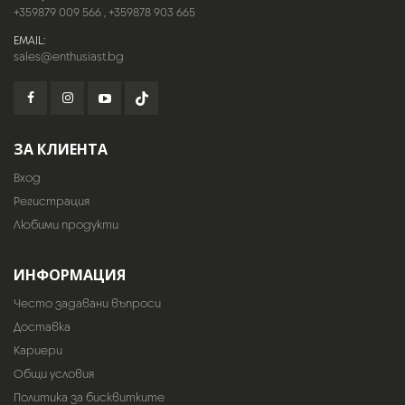
+359879 009 566
,
+359878 903 665
EMAIL:
sales@enthusiast.bg
ЗА КЛИЕНТА
Вход
Регистрация
Любими продукти
ИНФОРМАЦИЯ
Често задавани въпроси
Доставка
Кариери
Общи условия
Политика за бисквитките