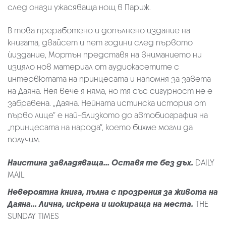
след онази ужасяваща нощ в Париж.
В това преработено и допълнено издание на
книгата, двайсет и пет години след първото
ѝиздание, Мортън представя на вниманието ни
изцяло нов материал от аудиокасетите с
интервютата на принцесата и напомня за завета
на Даяна. Нея вече я няма, но тя със сигурност не е
забравена. „Даяна. Нейната истинска история от
първо лице“ е най-близкото до автобиография на
„принцесата на народа“, което бихме могли да
получим.
Наистина завладяваща... Оставя те без дъх.
DAILY
MAIL
Невероятна книга, пълна с прозрения за живота на
Даяна... Лична, искрена и шокираща на места.
THE
SUNDAY TIMES