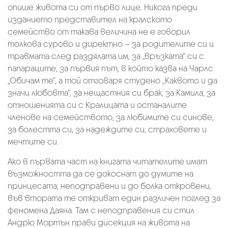
опише живота си от първо лице. Никога преди
изданието представител на кралското
семейство от такава величина не е говорил
толкова сурово и директно – за родителите си и
травмата след раздялата им, за „връзката“ си с
папараците, за първия път, в който казва на Чарлс
„Обичам те“, а той отговаря студено „Каквото и да
значи любовта“, за нещастния си брак, за Камила, за
отношенията си с Кралицата и останалите
членове на семейството, за любимите си синове,
за болестта си, за надеждите си, страховете и
мечтите си.
Ако в първата част на книгата читателите имат
възможността да се докоснат до думите на
принцесата, неподправени и до болка откровени,
във втората те откриват един различен поглед за
феномена Даяна. Там с неподправения си стил
Андрю Мортън прави дисекция на живота на