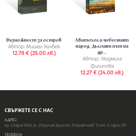
Възможност за остров
Авитохол и небесният
народ. Дългият път на
Автор:
Мишел Уелбек
др...
12.78 € (25.00 лв.)
Автор:
Людмила
Филипова
12.27 € (24.00 лв.)
СВЪРЖЕТЕ СЕ С НАС
АДРЕС:
гр. София 1528, ул. „Поручик Христо Топракчиев“ 11, ет. 2, офис 39
ТЕЛЕФОН: