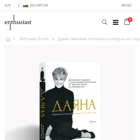
EUR
БЪЛГАРСКИ
МЕНЮ
0
Enthusiast Books
Даяна. Нейната истинска история от пър