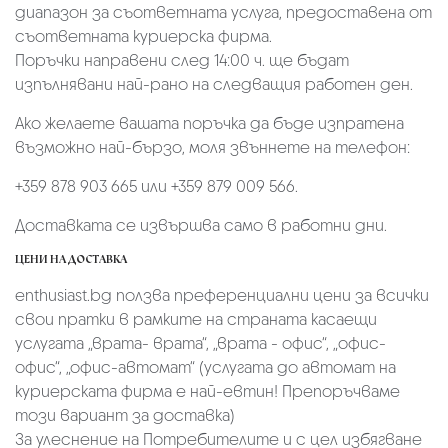
диапазон за съответната услуга, предоставена от
съответната куриерска фирма.
Поръчки направени след 14:00 ч. ще бъдат
изпълнявани най-рано на следващия работен ден.
Ако желаете вашата поръчка да бъде изпратена
възможно най-бързо, моля звъннете на телефон:
+359 878 903 665 или +359 879 009 566.
Доставката се извършва само в работни дни.
ЦЕНИ НА ДОСТАВКА
enthusiast.bg ползва преференциални цени за всички
свои пратки в рамките на страната касаещи
услугата „врата- врата“, „врата - офис“, „oфис-
офис“, „офис-автомат“ (услугата до автомат на
куриерската фирма е най-евтин! Препоръчваме
този вариант за доставка)
За улеснение на Потребителите и с цел избягване