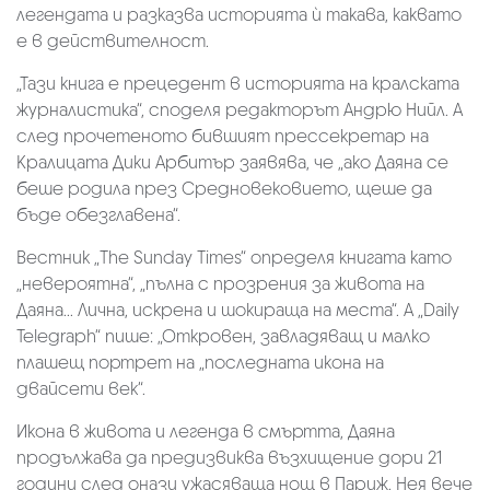
легендата и разказва историята ѝ такава, каквато
е в действителност.
„Тази книга е прецедент в историята на кралската
журналистика“, споделя редакторът Андрю Нийл. А
след прочетеното бившият прессекретар на
Кралицата Дики Арбитър заявява, че „ако Даяна се
беше родила през Средновековието, щеше да
бъде обезглавена“.
Вестник „The Sunday Times“ определя книгата като
„невероятна“, „пълна с прозрения за живота на
Даяна... Лична, искрена и шокираща на места“. A „Daily
Telegraph“ пише: „Откровен, завладяващ и малко
плашещ портрет на „последната икона на
двайсети век“.
Икона в живота и легенда в смъртта, Даяна
продължава да предизвиква възхищение дори 21
години след онази ужасяваща нощ в Париж. Нея вече