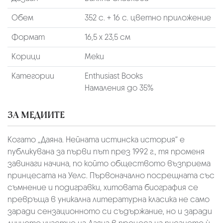
Обем
352 с. + 16 с. цветно приложение
Формат
16,5 x 23,5 см
Корици
Меки
Категории
Enthusiast Books
Намаления до 35%
ЗА МЕДИИТЕ
Когато „Даяна. Нейната истинска история“ е
публикувана за първи път през 1992 г., тя променя
завинаги начина, по който обществото възприема
принцесата на Уелс. Първоначално посрещната със
съмнение и подигравки, хитовата биография се
превръща в уникална литературна класика не само
заради сензационното си съдържание, но и заради