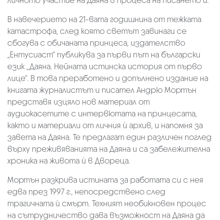
личното участие на Даяна в процеса на писането ѝ.
В навечерието на 21-вата годишнина от тежката
катастрофа, след която светът завинаги се
сбогува с обичаната принцеса, издателство
„Ентусиаст“ публикува за първи път на български
език „Даяна. Нейната истинска история от първо
лице“. В това преработено и допълнено издание на
книгата журналистът и писател Андрю Мортън
представя изцяло нов материал от
аудиокасетите с интервютата на принцесата,
както и материали от личния ѝ архив, и напомня за
завета на Даяна. Те предлагат един различен поглед
върху преживяванията на Даяна и са забележителна
хроника на живота ѝ в Двореца.
Мортън разкрива истината за работата си с нея
едва през 1997 г., непосредствено след
трагичната ѝ смърт. Техният необикновен процес
на сътрудничество дава възможност на Даяна да