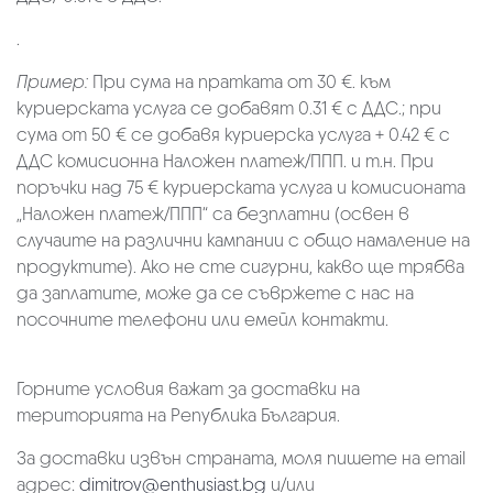
.
Пример:
При сума на пратката от 30 €. към
куриерската услуга се добавят 0.31 € с ДДС.; при
сума от 50 € се добавя куриерска услуга + 0.42 € с
ДДС комисионна Наложен платеж/ППП. и т.н. При
поръчки над 75 € куриерската услуга и комисионата
„Наложен платеж/ППП“ са безплатни (освен в
случаите на различни кампании с общо намаление на
продуктите). Ако не сте сигурни, какво ще трябва
да заплатите, може да се съвржете с нас на
посочните телефони или емейл контакти.
Горните условия важат за доставки на
територията на Република България.
За доставки извън страната, моля пишете на email
адрес:
dimitrov@enthusiast.bg
и/или