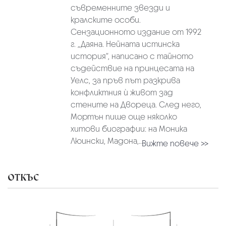
съвременните звезди и
кралските особи.
Сензационното издание от 1992
г. „Даяна. Нейната истинска
история“, написано с тайното
съдействие на принцесата на
Уелс, за пръв път разкрива
конфликтния ѝ живот зад
стените на Двореца. След него,
Мортън пише още няколко
хитови биографии: на Моника
Люински, Мадона,...
Вижте повече >>
ОТКЪС