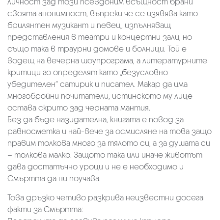
личност зад този псевдоним всъщност брани
своята анонимност, въпреки че се изявява като
брилянтен музикант и певец, изпълняващ
представления в театри и концертни зали, но
също така в траурни домове и болници. Той е
водещ на вечерна шоупрограма, а литературните
критици го определят като „безусловно
убедителен“ сатирик и писател. Макар да има
многобройни почитатели, истинското му лице
остава скрито зад черната мантия.
Без да бъде назидателна, книгата е повод за
равносметка и най-вече за осмисляне на това защо
правим толкова много за тялото си, а за душата си
– толкова малко. Защото така или иначе животът
дава достатъчно уроци и не е необходимо и
Смъртта да ни поучава.
Това дръзко четиво разкрива неизвестни досега
факти за Смъртта: