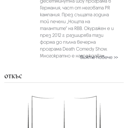
десетминутна шоу програма в
Германия, част от неговата PR
кампания. През същата година
той печели „Нощта на
талантите“ на RBB. Окуражен е и
през 2012 г. разширява тази
форма до пълна вечерна
програма Death Comedy Show.
Многократно е награждаван, ...
Вижте повече >>
ОТКЪС