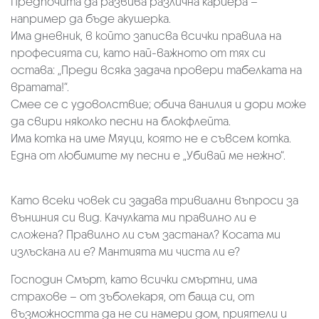
Предпочита да развива различна кариера –
например да бъде акушерка.
Има дневник, в който записва всички правила на
професията си, като най-важното от тях си
остава: „Преди всяка задача провери табелката на
вратата!“.
Смее се с удоволствие; обича ванилия и дори може
да свири няколко песни на блокфлейта.
Има котка на име Мяуци, която не е съвсем котка.
Една от любимите му песни е „Убивай ме нежно“.
Като всеки човек си задава тривиални въпроси за
външния си вид. Качулката ми правилно ли е
сложена? Правилно ли съм застанал? Косата ми
излъскана ли е? Мантията ми чиста ли е?
Господин Смърт, като всички смъртни, има
страхове – от зъболекаря, от баща си, от
възможността да не си намери дом, приятели и