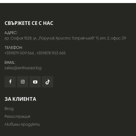
СВЪРЖЕТЕ СЕ С НАС
АДРЕС:
гр. София 1528, ул. „Поручик Христо Топракчиев“ 11, ет. 2, офис 39
ТЕЛЕФОН:
+359879 009 566
,
+359878 903 665
EMAIL:
sales@enthusiast.bg
ЗА КЛИЕНТА
Вход
Регистрация
Любими продукти