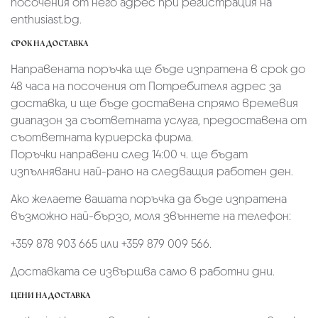
посочения от него адрес при регистрация на
enthusiast.bg.
СРОК НА ДОСТАВКА
Направената поръчка ще бъде изпратена в срок до
48 часа на посочения от Потребителя адрес за
доставка, и ще бъде доставена спрямо времевия
диапазон за съответната услуга, предоставена от
съответната куриерска фирма.
Поръчки направени след 14:00 ч. ще бъдат
изпълнявани най-рано на следващия работен ден.
Ако желаете вашата поръчка да бъде изпратена
възможно най-бързо, моля звъннете на телефон:
+359 878 903 665 или +359 879 009 566.
Доставката се извършва само в работни дни.
ЦЕНИ НА ДОСТАВКА