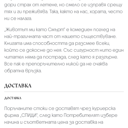
дори страх от летене, но смело се изправя срещу
тях и ги преживява. Така, както на нас, хората, често
ни се налага.
„Животът ми като Смърт“ е комедиен поглед на
най-трагичната част от нашето съществуване.
Книгата има способността да разсмее всеки,
който се докосне до нея. Със сигурност нито един
читател няма да пострада, след като я разгърне.
Все пак е препоръчително никой да не очаква
обратна връзка.
ДОСТАВКА
ДОСТАВКА
Поръчаните стоки се доставят чрез куриерскa
фирмa „СПИДИ“,
след като Потребителят избере
начина и съответната цена за доставка на