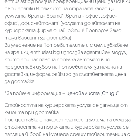
enthusiast.bg ползва преференциални цени за всички
свои пратки в рамките на страната касаещи
услугата „врата- врата“, „врата - офис“, „oфис-
офис“, „офис-автомат“ (услугата до автомат на
куриерската фирма е най-евтин! Препоръчваме
този вариант за доставка)
За улеснение на Потребителите и с цел избягване
на грешки, enthusiast.bg използва адаптивен модул,
който при направена поръчка автоматично
предоставя избор на Потребителя за начина на
доставка, информирайки го за съответната цена
за доставка.
*За повече информация –
ценова листа „Спиди“
Стойността на куриерската услуга се заплаща от
клиента при доставка.
При доставка с наложен платеж, дължимата сума за
стойността на поръчката и куриерската услуга се
заплаща в брой на куриера срещу товарителница с