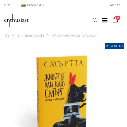
EUR
БЪЛГАРСКИ
МЕНЮ
0
Enthusiast Books
Животът ми като Смърт
ИЗЧЕРПАН