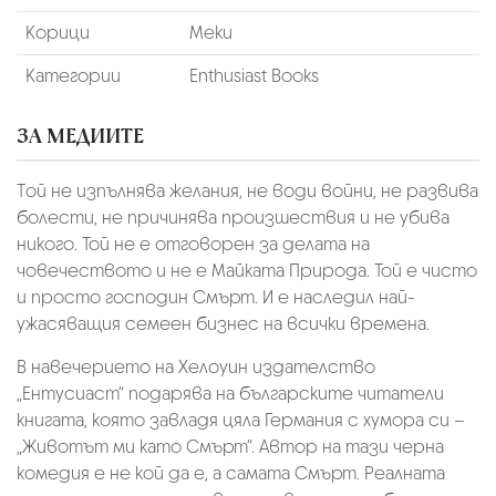
Корици
Меки
Категории
Enthusiast Books
ЗА МЕДИИТЕ
Tой не изпълнява желания, не води войни, не развива
болести, не причинява произшествия и не убива
никого. Той не е отговорен за делата на
човечеството и не е Майката Природа. Той е чисто
и просто господин Смърт. И е наследил най-
ужасяващия семеен бизнес на всички времена.
В навечерието на Хелоуин издателство
„Ентусиаст“ подарява на българските читатели
книгата, която завладя цяла Германия с хумора си –
„Животът ми като Смърт“. Автор на тази черна
комедия е не кой да е, а самата Смърт. Реалната