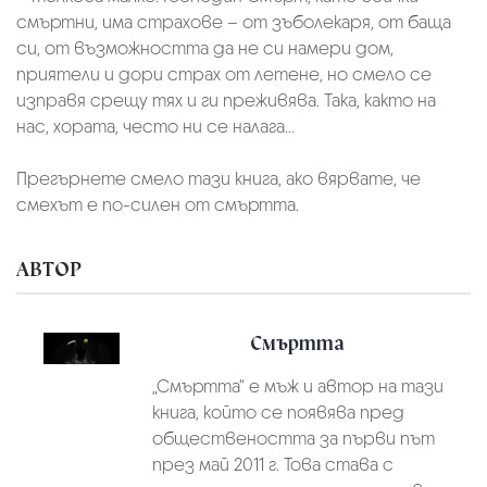
смъртни, има страхове – от зъболекаря, от баща
си, от възможността да не си намери дом,
приятели и дори страх от летене, но смело се
изправя срещу тях и ги преживява. Така, както на
нас, хората, често ни се налага...
Прегърнете смело тази книга, ако вярвате, че
смехът е по-силен от смъртта.
АВТОР
Смъртта
„Смъртта“ е мъж и автор на тази
книга, който се появява пред
обществеността за първи път
през май 2011 г. Това става с