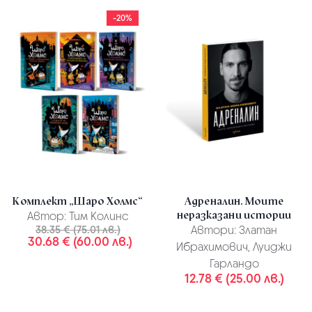
-20%
Комплект „Шаро Холмс“
Адреналин. Моите
неразказани истории
Автор:
Тим Колинс
38.35 € (75.01 лв.)
Автори:
Златан
30.68 € (60.00 лв.)
Ибрахимович, Луиджи
Гарландо
12.78 € (25.00 лв.)