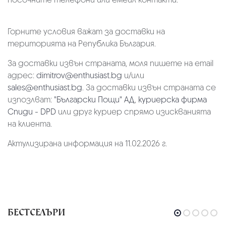
Горните условия важат за доставки на
територията на Република България.
За доставки извън страната, моля пишете на email
адрес:
dimitrov@enthusiast.bg
и/или
sales@enthusiast.bg
. За доставки извън страната се
изпозлват:
"Български Пощи" АД
,
куриерска фирма
Спиди - DPD
или друг куриер спрямо изискванията
на клиента.
Актулизирана информация на 11.02.2026 г.
БЕСТСЕЛЪРИ