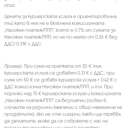
опис.
Цената за куриерската услуга е ориентировъчна,
тъй като в нея не е включена комисионната
„Наложен платеж/ППП“, която е 0.7% от сумата за
Наложен платеж/ППП, но не по-малко от 0.26 € без
ДДС/ 0.31€ с ДДС.
.
Пример:
При сума на пратката от 30 €. към
куриерската услуга се добавят 0.31 € с ДДС.; при
сума от 50 € се добавя куриерска услуга + 0.42 € с
ДДС комисионна Наложен платеж/ППП. и т.н. При
поръчки над 75 € куриерската услуга и комисионата
„Наложен платеж/ППП“ са безплатни (освен в
случаите на различни кампании с общо намаление на
продуктите). Ако не сте сигурни, какво ще трябва
да заплатите, може да се съвржете с нас на
посочните телефони или емейл контакти.