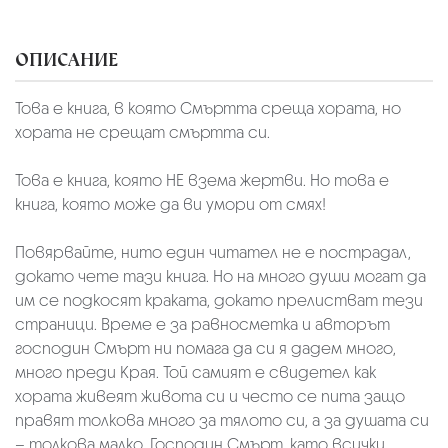
ОПИСАНИЕ
Това е книга, в която Смъртта среща хората, но
хората не срещат смъртта си.
Това е книга, която НЕ взема жертви. Но това е
книга, която може да ви умори от смях!
Повярвайте, нито един читател не е пострадал,
докато чете тази книга. Но на много души могат да
им се подкосят краката, докато прелистват тези
страници. Време е за равносметка и авторът
господин Смърт ни помага да си я дадем много,
много преди Края. Той самият е свидетел как
хората живеят живота си и често се пита защо
правят толкова много за тялото си, а за душата си
– толкова малко. Господин Смърт, като всички