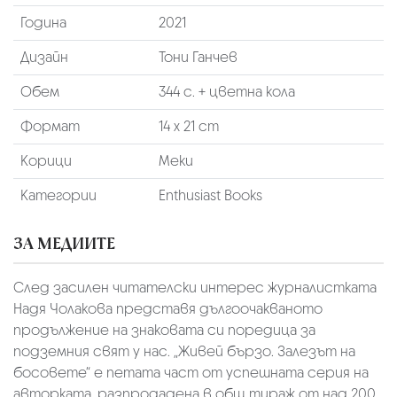
Година
2021
Дизайн
Тони Ганчев
Обем
344 с. + цветна кола
Формат
14 х 21 cm
Корици
Меки
Категории
Enthusiast Books
ЗА МЕДИИТЕ
След засилен читателски интерес журналистката
Надя Чолакова представя дългоочакваното
продължение на знаковата си поредица за
подземния свят у нас. „Живей бързо. Залезът на
босовете“ е петата част от успешната серия на
авторката, разпродадена в общ тираж от над 200