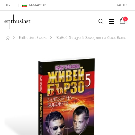
EUR
БЪЛГАРСКИ
МЕНЮ
0
Enthusiast Books
Живей бързо 5. Залезът на босовете