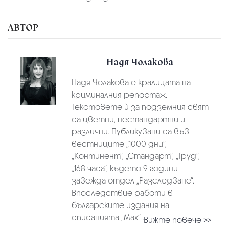
АВТОР
Надя Чолакова
Надя Чолакова е кралицата на
криминалния репортаж.
Текстовете ѝ за подземния свят
са цветни, нестандартни и
различни. Публикувани са във
вестниците „1000 дни“,
„Континент“, „Стандарт“, „Труд“,
„168 часа“, където 9 години
завежда отдел „Разследване“.
Впоследствие работи в
българските издания на
списанията „Max“ ...
Вижте повече >>