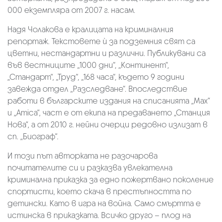
000 екземпляра от 2007 г. насам.
Надя Чолакова е кралицата на криминалния
репортаж. Текстовете ѝ за подземния свят са
цветни, нестандартни и различни. Публикувани са
във вестниците „1000 дни“, „Континент“,
„Стандарт“, „Труд“, „168 часа“, където 9 години
завежда отдел „Разследване“. Впоследствие
работи в българските издания на списанията „Max“
и „Amica“, част е от екипа на предаването „Станция
Нова“, а от 2010 г. нейни очерци редовно излизат в
сп. „Биограф“.
И този път авторката не разочарова
почитателите си и разказва увлекателна
криминална приказка за едно пожертвано поколение
спортисти, което скача в престъпността по
детински. Като в игра на война. Само смъртта е
истинска в приказката. Всичко друго – плод на