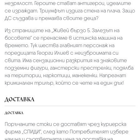
незрялост. Героите стават антигерои, идеалите
се израждат. Триумфът издига стена на плача. Защо
ДС създава и премахва своите деца?
Из страниците на „Живей бързо 5. Залезът на
босовете“ се пренасяме в истинска машина на
времето. Тук шества главният персонаж на
поредицата Георги Илиев с неизброимата си
свита. Има сензационни разкрития на знаковите
подземни фигури, ганстерски престрелки, подялба
на територии, наркотици, манекенки. Напрегнат
криминален трилър, който се чете на един дъх!
ДОСТАВКА
ДОСТАВКА
Поръчаните стоки се доставят чрез куриерскa
фирмa „СПИДИ“,
след като Потребителят избере
начина и съответната цена за доставка на