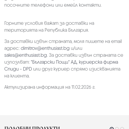
посочните телефони или емейл контакти.
Горните условия важат за доставки на
територията на Република България.
За доставки извън страната, моля пишете на email
адрес:
dimitrov@enthusiast.bg
и/или
sales@enthusiast.bg
. За доставки извън страната се
изпозлват:
"Български Пощи" АД
,
куриерска фирма
Спиди - DPD
или друг куриер спрямо изискванията
на клиента.
Актулизирана информация на 11.02.2026 г.
ПОДОБНИ ПРОДУКТИ