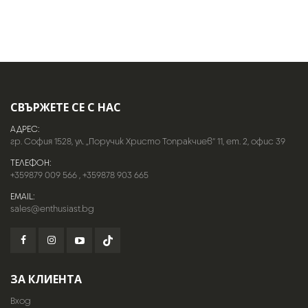
СВЪРЖЕТЕ СЕ С НАС
АДРЕС:
гр. София 1528, ул. „Поручик Христо Топракчиев“ 11, ет. 2, офис 39
ТЕЛЕФОН:
+359879 009 566
,
+359878 903 665
EMAIL:
sales@enthusiast.bg
ЗА КЛИЕНТА
Вход