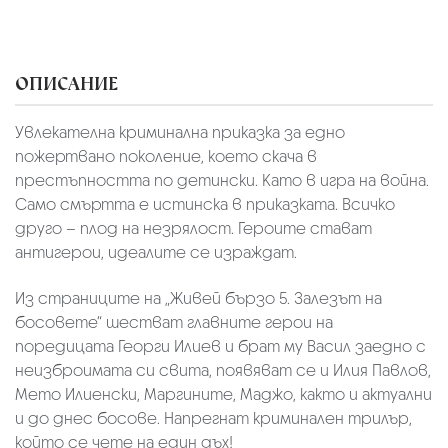
ОПИСАНИЕ
Увлекателна криминална приказка за едно
пожертвано поколение, което скача в
престъпността по детински. Като в игра на война.
Само смъртта е истинска в приказката. Всичко
друго – плод на незрялост. Героите стават
антигерои, идеалите се израждат.
Из страниците на „Живей бързо 5. Залезът на
босовете“ шестват главните герои на
поредицата Георги Илиев и брат му Васил заедно с
неизброимата си свита, появяват се и Илия Павлов,
Мето Илиенски, Маргините, Маджо, както и актуални
и до днес босове. Напрегнат криминален трилър,
който се чете на един дъх!