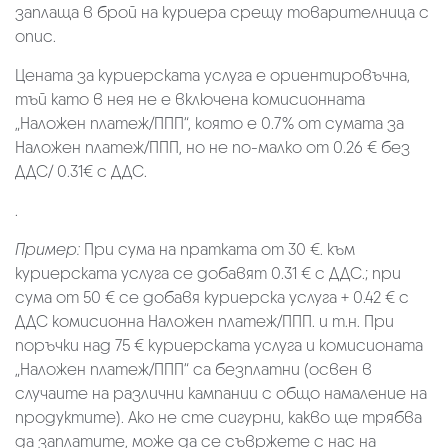
заплаща в брой на куриера срещу товарителница с
опис.
Цената за куриерската услуга е ориентировъчна,
тъй като в нея не е включена комисионната
„Наложен платеж/ППП“, която е 0.7% от сумата за
Наложен платеж/ППП, но не по-малко от 0.26 € без
ДДС/ 0.31€ с ДДС.
.
Пример:
При сума на пратката от 30 €. към
куриерската услуга се добавят 0.31 € с ДДС.; при
сума от 50 € се добавя куриерска услуга + 0.42 € с
ДДС комисионна Наложен платеж/ППП. и т.н. При
поръчки над 75 € куриерската услуга и комисионата
„Наложен платеж/ППП“ са безплатни (освен в
случаите на различни кампании с общо намаление на
продуктите). Ако не сте сигурни, какво ще трябва
да заплатите, може да се съвржете с нас на