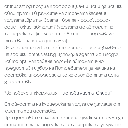
enthusiast.bg ползва преференциални цени за всички
свои пратки в рамките на страната касаещи
услугата „врата- врата“, „врата - офис“, „oфис-
офис“, „офис-автомат“ (услугата до автомат на
куриерската фирма е най-евтин! Препоръчваме
този вариант за доставка)
За улеснение на Потребителите и с цел избягване
на грешки, enthusiast.bg използва адаптивен модул,
който при направена поръчка автоматично
предоставя избор на Потребителя за начина на
доставка, информирайки го за съответната цена
за доставка.
*За повече информация –
ценова листа „Спиди“
Стойността на куриерската услуга се заплаща от
клиента при доставка.
При доставка с наложен платеж, дължимата сума за
стойността на поръчката и куриерската услуга се