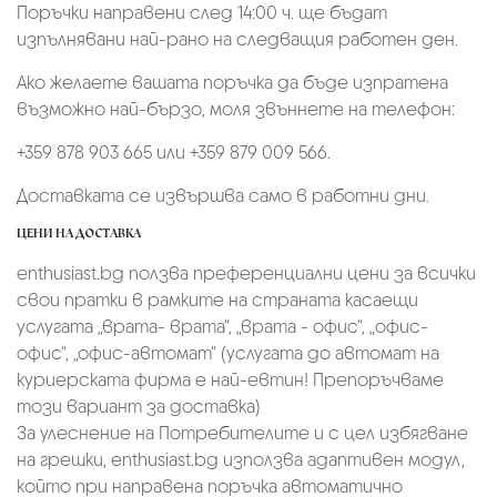
Поръчки направени след 14:00 ч. ще бъдат
изпълнявани най-рано на следващия работен ден.
Ако желаете вашата поръчка да бъде изпратена
възможно най-бързо, моля звъннете на телефон:
+359 878 903 665 или +359 879 009 566.
Доставката се извършва само в работни дни.
ЦЕНИ НА ДОСТАВКА
enthusiast.bg ползва преференциални цени за всички
свои пратки в рамките на страната касаещи
услугата „врата- врата“, „врата - офис“, „oфис-
офис“, „офис-автомат“ (услугата до автомат на
куриерската фирма е най-евтин! Препоръчваме
този вариант за доставка)
За улеснение на Потребителите и с цел избягване
на грешки, enthusiast.bg използва адаптивен модул,
който при направена поръчка автоматично