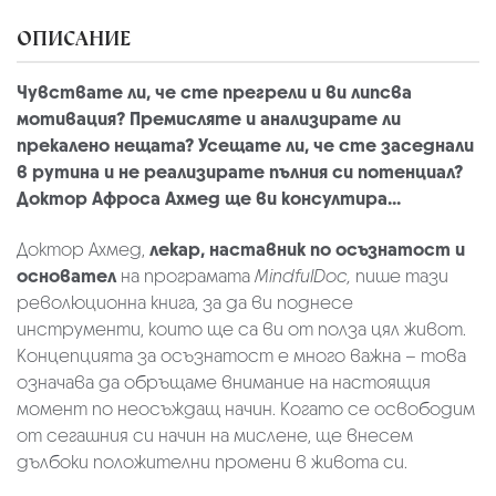
ОПИСАНИЕ
Чувствате ли, че сте прегрели и ви липсва
мотивация? Премисляте и анализирате ли
прекалено нещата? Усещате ли, че сте заседнали
в рутина и не реализирате пълния си потенциал?
Доктор Афроса Ахмед ще ви консултира...
Доктор Ахмед,
лекар, наставник по осъзнатост и
основател
на програмата
MindfulDoc,
пише тази
революционна книга, за да ви поднесе
инструменти, които ще са ви от полза цял живот.
Концепцията за осъзнатост е много важна – това
означава да обръщаме внимание на настоящия
момент по неосъждащ начин. Когато се освободим
от сегашния си начин на мислене, ще внесем
дълбоки положителни промени в живота си.