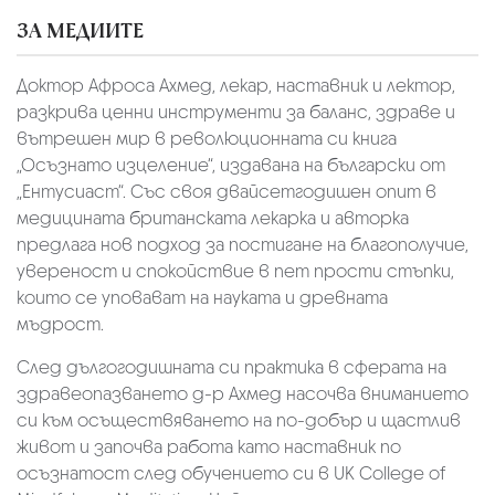
ЗА МЕДИИТЕ
Доктор Афроса Ахмед, лекар, наставник и лектор,
разкрива ценни инструменти за баланс, здраве и
вътрешен мир в революционната си книга
„Осъзнато изцеление“, издавана на български от
„Ентусиаст“. Със своя двайсетгодишен опит в
медицината британската лекарка и авторка
предлага нов подход за постигане на благополучие,
увереност и спокойствие в пет прости стъпки,
които се уповават на науката и древната
мъдрост.
След дългогодишната си практика в сферата на
здравеопазването д-р Ахмед насочва вниманието
си към осъществяването на по-добър и щастлив
живот и започва работа като наставник по
осъзнатост след обучението си в UK College of