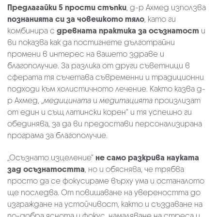
Предлагайки 5 прости стъпки
, д-р Ахмед използва
познанията си за човешкото тяло
, като ги
комбинира с
древната практика за осъзнатост
и
ви показва как да постигнете дълготрайни
промени в интерес на вашето здраве и
благополучие. За разлика от други съветници в
сферата тя съчетава съвременни и традиционни
подходи към холистичното лечение. Както казва д-
р Ахмед, „
медицината
и
медитацията
произлизат
от един и същ латински корен“ и тя успешно ги
обединява, за да ви предостави персонализирана
програма за благополучие.
„Осъзнато изцеление“
не само разкрива науката
зад осъзнатостта
, но и обяснява, че трябва
просто да се фокусираме върху ума и останалото
ще последва. От повишаване на увереността до
изграждане на устойчивост, както и създаване на
по-добра яснота и фокус, намаляване на стреса и