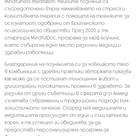
Mindfulness Meditation. Нейните познания са
съсредоточени върху намаляването на стреса и
когнитивната терапия с помощта на техниките за
осъзнатост, одобрени от Британското
психологическо общество. През 2020 г. тя
стартира MindfulDoc, програма за лайф коучинг,
която събира на едно място различни медици и
здравни работници.
Благодарение на познанията си за човешкото тяло
в комбинация с древни практики авторката показва
как може да се постигнат пълноценен живот и
дълготрайни положителни промени в здравето. За
разлика от други съветници в сферата д-р Ахмед
съчетава съвременни и традиционни подходи към
холистичното лечение. Според нея медицината и
медитацията произлизат от един и същ латински
корен, а тя успешно ги обединява, за да
предостави персонализирана програма за