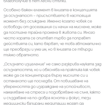
благополучие в пет лесни стъпки.
Особено важен елемент в книгата е концепцията
за осъзнатост – присъствието в настоящия
момент без осъждане. Именно когато човек се
освободи от досегашния си начин на мислене, може
да постигне трайна промяна в живота си. Много
често хората се опитват първо да поправят
действията си, като вярват, че това автоматично
ще преобрази и ума им, но в книгата се твърди
тъкмо обратното.
„Осъзнато изцеление“ не само разкрива науката зад
осъзнатостта, но и обяснява на практика как човек
може да се концентрира върху мислите си и
останалото ще последва. От повишаване на
увереността до изграждане на устойчивост,
намаляване на стреса и подобряване на съня, както
и създаване на по-добра яснота и фокус, тези
медицински базирани медитации могат да