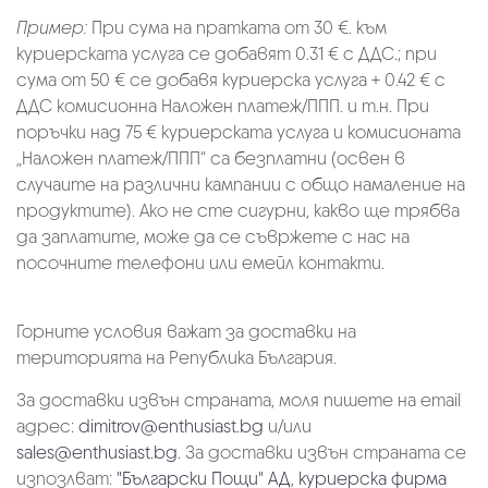
Пример:
При сума на пратката от 30 €. към
куриерската услуга се добавят 0.31 € с ДДС.; при
сума от 50 € се добавя куриерска услуга + 0.42 € с
ДДС комисионна Наложен платеж/ППП. и т.н. При
поръчки над 75 € куриерската услуга и комисионата
„Наложен платеж/ППП“ са безплатни (освен в
случаите на различни кампании с общо намаление на
продуктите). Ако не сте сигурни, какво ще трябва
да заплатите, може да се съвржете с нас на
посочните телефони или емейл контакти.
Горните условия важат за доставки на
територията на Република България.
За доставки извън страната, моля пишете на email
адрес:
dimitrov@enthusiast.bg
и/или
sales@enthusiast.bg
. За доставки извън страната се
изпозлват:
"Български Пощи" АД
,
куриерска фирма