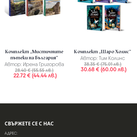
Комплект „Мистичните
Комплект „Шаро Холмс“
пътеки на България“
Автор:
Тим Колинс
Автор:
Ирена Григорова
38.35 € (75.01 лв.)
30.68 € (60.00 лв.)
28.40 € (55.55 лв.)
22.72 € (44.44 лв.)
СВЪРЖЕТЕ СЕ С НАС
АДРЕС: