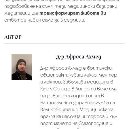
подобряване на съня, тези медицински базирани
медитации ще
трансформират живота ви
отвътре навън само за 5 седмици.
АВТОР
Д-р Афроса Ахмед
Д-р Афроса Ахмед e британски
общопрактикуващ лекар, ментор
и лектор. Завършва медицина в
King’s College в Лондон и вече има
над двайсет години опит в
Националната здравна служба на
Великобритания. Медицинската
практика насочва интереса ѝ към
постигането на благополучие и