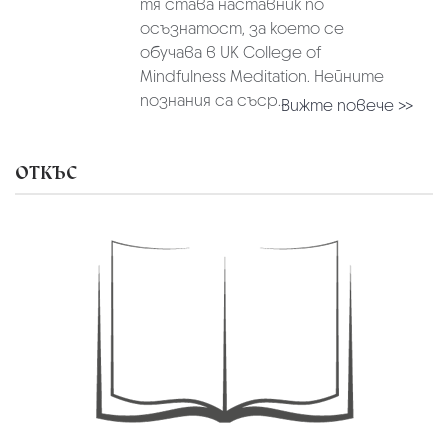
тя става наставник по
осъзнатост, за което се
обучава в UK College of
Mindfulness Meditation. Нейните
познания са съср...
Вижте повече >>
ОТКЪС