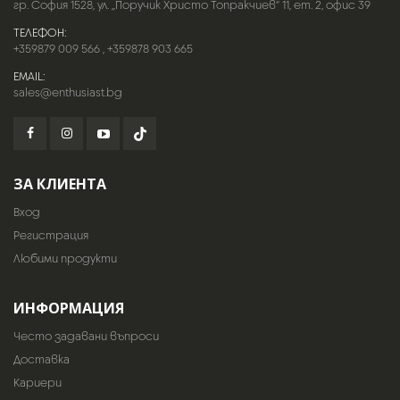
гр. София 1528, ул. „Поручик Христо Топракчиев“ 11, ет. 2, офис 39
ТЕЛЕФОН:
+359879 009 566
,
+359878 903 665
EMAIL:
sales@enthusiast.bg
ЗА КЛИЕНТА
Вход
Регистрация
Любими продукти
ИНФОРМАЦИЯ
Често задавани въпроси
Доставка
Кариери