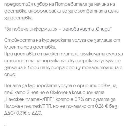
предоставя избор на Потребителя за начина на
доставка, информирайки го за съответната цена
за доставка.
*За повече информация –
ценова листа „Спиди“
Стойността на куриерската услуга се заплаща от
клиента при доставка.
При доставка с наложен платеж, дължимата сума за
стойността на поръчката и куриерската услуга се
заплаща в брой на куриера срещу товарителница с
опис.
Цената за куриерската услуга е ориентировъчна,
тъй като в нея не е включена комисионната
„Наложен платеж/ППП“, която е 0.7% от сумата за
Наложен платеж/ППП, но не по-малко от 0.26 € без
ДДС/ 0.31€ с ДДС.
.