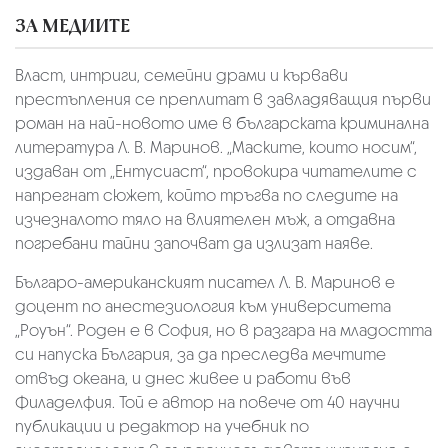
ЗА МЕДИИТЕ
Власт, интриги, семейни драми и кървави
престъпления се преплитат в завладяващия първи
роман на най-новото име в българската криминална
литература Л. В. Маринов. „Маските, които носим“,
издаван от „Ентусиаст“, провокира читателите с
напрегнат сюжет, който тръгва по следите на
изчезналото тяло на влиятелен мъж, а отдавна
погребани тайни започват да излизат наяве.
Българо-американският писател Л. В. Маринов е
доцент по анестезиология към университета
„Роуън“. Роден е в София, но в разгара на младостта
си напуска България, за да преследва мечтите
отвъд океана, и днес живее и работи във
Филаделфия. Той е автор на повече от 40 научни
публикации и редактор на учебник по