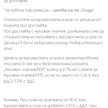
за доставка.
*За повече информация –
ценова листа „Спиди“
Стойността на куриерската услуга се заплаща от
клиента при доставка.
При доставка с наложен платеж, дължимата сума за
стойността на поръчката и куриерската услуга се
заплаща в брой на куриера срещу товарителница с
опис.
Цената за куриерската услуга е ориентировъчна,
тъй като в нея не е включена комисионната
„Наложен платеж/ППП“, която е 0.7% от сумата за
Наложен платеж/ППП, но не по-малко от 0.26 € без
ДДС/ 0.31€ с ДДС.
.
Пример:
При сума на пратката от 30 €. към
куриерската услуга се добавят 0.31 € с ДДС.; при