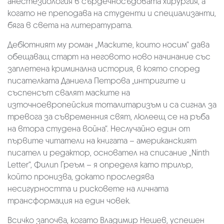
анестезиология в сърдечносъдовата хирургия, а
когато не преподава на студенти и специализанти,
бяга в света на литературата.
Дебютният му роман „Маските, които носим“ дава
обещаващ старт на неговото ново начинание със
заплетена криминална история, в която според
писателката Даниела Петрова „интригите и
съспенсът свалят маските на
източноевропейския тоталитаризъм и са сигнал за
тревога за съвременния свят, люлеещ се на ръба
на втора студена война“. Неслучайно един от
първите читатели на книгата – американският
писател и редактор, основател на списание „Ninth
Letter“, Филип Греъм – я определя като трилър,
който пронизва, докато проследява
несигурността и рисковете на личната
трансформация на един човек.
Всичко започва, когато Владимир Нешев, успешен