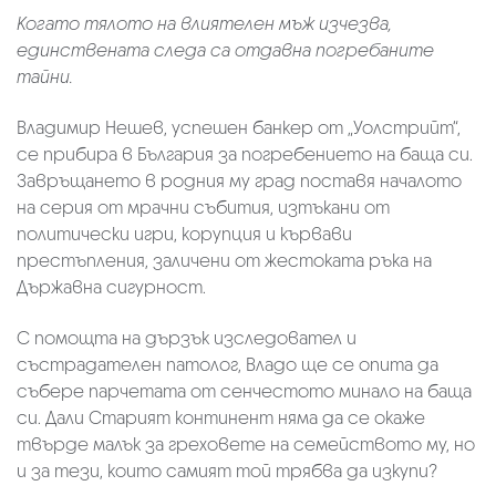
Когато тялото на влиятелен мъж изчезва,
единствената следа са отдавна погребаните
тайни.
Владимир Нешев, успешен банкер от „Уолстрийт“,
се прибира в България за погребението на баща си.
Завръщането в родния му град поставя началото
на серия от мрачни събития, изтъкани от
политически игри, корупция и кървави
престъпления, заличени от жестоката ръка на
Държавна сигурност.
С помощта на дързък изследовател и
състрадателен патолог, Владо ще се опита да
събере парчетата от сенчестото минало на баща
си. Дали Старият континент няма да се окаже
твърде малък за греховете на семейството му, но
и за тези, които самият той трябва да изкупи?