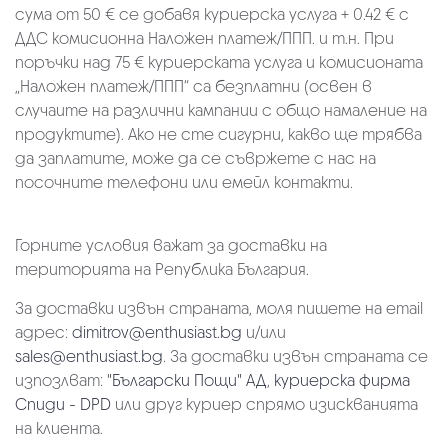
сума от 50 € се добавя куриерска услуга + 0.42 € с
ДДС комисионна Наложен платеж/ППП. и т.н. При
поръчки над 75 € куриерската услуга и комисионата
„Наложен платеж/ППП“ са безплатни (освен в
случаите на различни кампании с общо намаление на
продуктите). Ако не сте сигурни, какво ще трябва
да заплатите, може да се съвржете с нас на
посочните телефони или емейл контакти.
Горните условия важат за доставки на
територията на Република България.
За доставки извън страната, моля пишете на email
адрес:
dimitrov@enthusiast.bg
и/или
sales@enthusiast.bg
. За доставки извън страната се
изпозлват:
"Български Пощи" АД
,
куриерска фирма
Спиди - DPD
или друг куриер спрямо изискванията
на клиента.