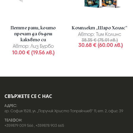
Петте рани, които
Комплект „Шаро Холмс“
пречат да бъдеш
Автор:
Тим Колинс
какъвто си
38.35 € (75.01 лв.)
30.68 € (60.00 лв.)
Автор:
Лиз Бурбо
10.00 € (19.56 лв.)
СВЪРЖЕТЕ СЕ С НАС
АДРЕС:
гр. София 1528, ул. „Поручик Христо Топракчиев“ 11, ет. 2, офис 39
ТЕЛЕФОН:
+359879 009 566
,
+359878 903 665