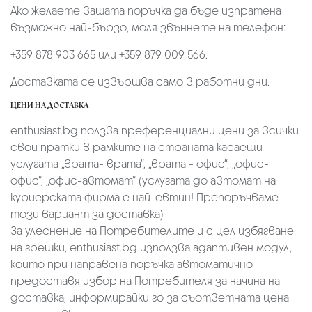
Ако желаете вашата поръчка да бъде изпратена
възможно най-бързо, моля звъннете на телефон:
+359 878 903 665 или +359 879 009 566.
Доставката се извършва само в работни дни.
ЦЕНИ НА ДОСТАВКА
enthusiast.bg ползва преференциални цени за всички
свои пратки в рамките на страната касаещи
услугата „врата- врата“, „врата - офис“, „oфис-
офис“, „офис-автомат“ (услугата до автомат на
куриерската фирма е най-евтин! Препоръчваме
този вариант за доставка)
За улеснение на Потребителите и с цел избягване
на грешки, enthusiast.bg използва адаптивен модул,
който при направена поръчка автоматично
предоставя избор на Потребителя за начина на
доставка, информирайки го за съответната цена