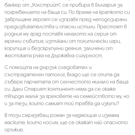
банкер от „Уолстрийт“, се прибира в България за
погребението на баща си. По време на краткото си
завръщане героят се изправя пред неподозирани
предизвикателства и опасни истини. Престоят в
родния му град поставя началото на серия от
мрачни събития, изтъкани от политически игри,
корупция и безскрупулни деяния, заличени от
жестоката ръка на Държавна сигурност.
С помощта на дързък следовател и
състрадателен патолог, Владо ще се опита да
събере парчетата от сенчестото минало на баща
си. Дали Старият континент няма да се окаже
твърде малък за греховете на семейството му, но
и за тези, които самият той трябва да изкупи?
В този смразяващ роман за надмощие и измама
маските, които носим, ще се окажат най-опасното
оръжие.