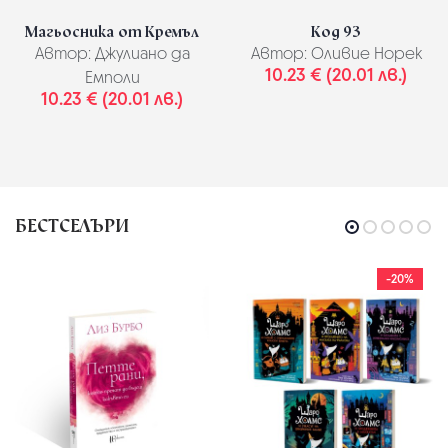
Магьосника от Кремъл
Код 93
Автор:
Джулиано да
Автор:
Оливие Норек
10.23 € (20.01 лв.)
Емполи
10.23 € (20.01 лв.)
БЕСТСЕЛЪРИ
-20%