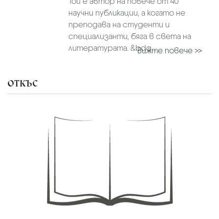
Той е автор на повече от 40
научни публикации, а когато не
преподава на студенти и
специализанти, бяга в света на
литературата. &bdq...
Вижте повече >>
ОТКЪС