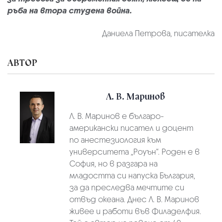
ръба на втора студена война.
Даниела Петрова, писателка
АВТОР
Л. В. Маринов
Л. В. Маринов е българо-
американски писател и доцент
по анестезиология към
университета „Роуън“. Роден е в
София, но в разгара на
младостта си напуска България,
за да преследва мечтите си
отвъд океана. Днес Л. В. Маринов
живее и работи във Филаделфия.