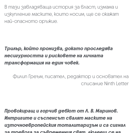
В тази завладяваща история за власт, измама и
изкупление маските, които носим, ще се окажат
най-опасното оръжие.
Трилър, който пронизва, докато проследява
несигурността и рисковете на личната
трансформация на един човек.
Филип Греъм, писател, редактор и основател на
списание Ninth Letter
Провокиращ и горчив дебют от Л. В. Маринов.
Интригите и съспенсът свалят маските на
източноевропейския тоталитаризъм и са сигнал
за тревога за съвременния свят, люлеещ се на