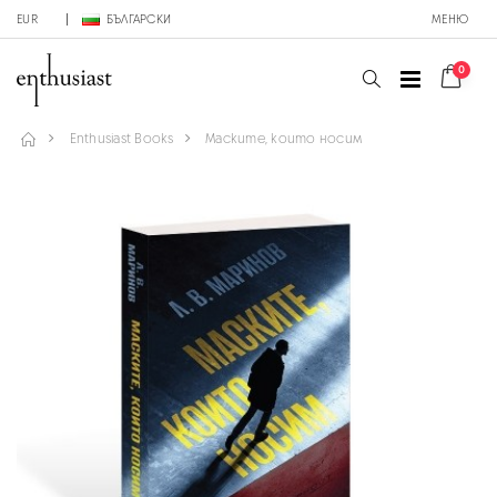
EUR
БЪЛГАРСКИ
МЕНЮ
0
Enthusiast Books
Маските, които носим